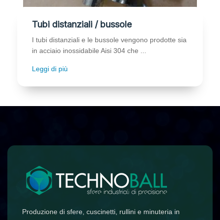
Tubi distanziali / bussole
I tubi distanziali e le bussole vengono prodotte sia
in acciaio inossidabile Aisi 304 che ...
Leggi di più
Produzione di sfere, cuscinetti, rullini e minuteria in